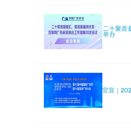
二十聚首
举办
官宣｜20